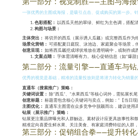
第一部分：视觉制胜——主图与海报
一张优秀的主图或海报，是吸引点击、促成购买的第一步。针对西
色彩搭配：
以西瓜天然的翠绿、鲜红为主色调，搭配
构图与场景：
主体突出：
将切开的西瓜（展示诱人瓜瓤）或完整西瓜作为绝
场景化营销：
可搭配夏日庭院、泳池边、家庭聚会等场景，
创意呈现：
如将西瓜瓤挖成球状堆放在透明碗中，或制作成
文案点睛：
字体需清晰有力。核心促销信息（如“爆甜多汁
第二部分：流量引擎——直通车与钻
优秀的视觉是基础，精准的流量投放则是将潜力转化为销量
直通车（搜索推广）策略：
关键词设置：
除“西瓜”、“水果西瓜”等核心词外，需拓展长尾
创意标题：
标题需包含核心关键词与卖点，例如：“【当日现摘
主图优化：
直通车主图需在众多竞争中脱颖而出，建议使用高
钻展（展示推广）策略：
钻展更注重品牌曝光和人群触达。素材设计应更具故事性和氛
精准定向喜爱生鲜水果、关注美食、有家庭消费特征的人群
第三部分：促销组合拳——提升转化