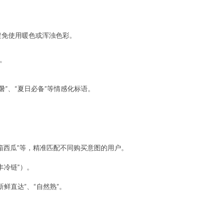
避免使用暖色或浑浊色彩。
。
暑”、“夏日必备”等情感化标语。
“整箱西瓜”等，精准匹配不同购买意图的用户。
丰冷链”）。
鲜直达”、“自然熟”。