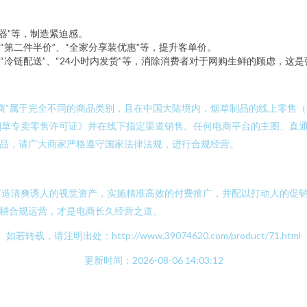
球器”等，制造紧迫感。
“第二件半价”、“全家分享装优惠”等，提升客单价。
“冷链配送”、“24小时内发货”等，消除消费者对于网购生鲜的顾虑，这
电商”属于完全不同的商品类别，且在中国大陆境内，烟草制品的线上零售
烟草专卖零售许可证》并在线下指定渠道销售。任何电商平台的主图、直
食品，请广大商家严格遵守国家法律法规，进行合规经营。
打造清爽诱人的视觉资产，实施精准高效的付费推广，并配以打动人的促
深耕合规运营，才是电商长久经营之道。
如若转载，请注明出处：http://www.39074620.com/product/71.html
更新时间：2026-08-06 14:03:12