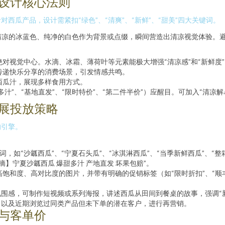
设计核心法则
瓜产品，设计需紧扣“绿色”、“清爽”、“新鲜”、“甜美”四大关键词。
清凉的冰蓝色、纯净的白色作为背景或点缀，瞬间营造出清凉视觉体验。
对视觉中心。水滴、冰霜、薄荷叶等元素能极大增强“清凉感”和“新鲜度”
传递快乐分享的消费场景，引发情感共鸣。
西瓜汁，展现多样食用方式。
”、“基地直发”、“限时特价”、“第二件半价”）应醒目。可加入“清凉解
展投放策略
的引擎。
词，如“沙瓤西瓜”、“宁夏石头瓜”、“冰淇淋西瓜”、“当季新鲜西瓜”、
】宁夏沙瓤西瓜 爆甜多汁 产地直发 坏果包赔”。
饱和度、高对比度的图片，并带有明确的促销标签（如“限时折扣”、“顺
围感，可制作短视频或系列海报，讲述西瓜从田间到餐桌的故事，强调“新
，以及近期浏览过同类产品但未下单的潜在客户，进行再营销。
与客单价