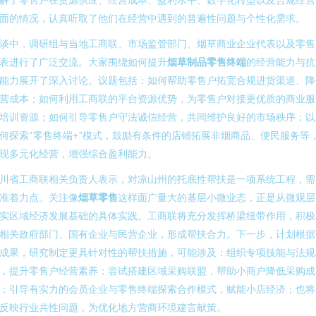
面的情况，认真听取了他们在经营中遇到的普遍性问题与个性化需求。
谈中，调研组与当地工商联、市场监管部门、烟草商业企业代表以及零售
表进行了广泛交流。大家围绕如何提升
烟草制品零售终端
的经营能力与抗
能力展开了深入讨论。议题包括：如何帮助零售户拓宽合规进货渠道、降
营成本；如何利用工商联的平台资源优势，为零售户对接更优质的商业服
培训资源；如何引导零售户守法诚信经营，共同维护良好的市场秩序；以
何探索“零售终端+”模式，鼓励有条件的店铺拓展非烟商品、便民服务等
现多元化经营，增强综合盈利能力。
川省工商联相关负责人表示，对凉山州的托底性帮扶是一项系统工程，需
准着力点。关注像
烟草零售
这样面广量大的基层小微业态，正是从微观层
实区域经济发展基础的具体实践。工商联将充分发挥桥梁纽带作用，积极
相关政府部门、国有企业与民营企业，形成帮扶合力。下一步，计划根据
成果，研究制定更具针对性的帮扶措施，可能涉及：组织专项技能与法规
，提升零售户经营素养；尝试搭建区域采购联盟，帮助小商户降低采购成
；引导有实力的会员企业与零售终端探索合作模式，赋能小店经济；也将
反映行业共性问题，为优化地方营商环境建言献策。