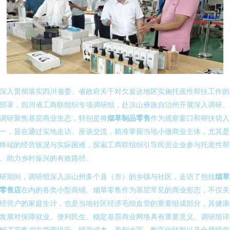
深入贯彻落实四川省委、省政府关于对欠发达地区实施托底性帮扶工作的
部署，四川省工商联组织专项调研组，赴凉山彝族自治州开展深入调研。
调研聚焦基层商业生态，特别是将
烟草制品零售
作为观察窗口和帮扶切入
一，旨在通过实地走访、座谈交流，精准掌握当地小微商业主体，尤其是
终端的经营状况与实际困难，探索工商联组织引导民营企业参与托底性帮
、助力乡村振兴的有效路径。
研期间，调研组深入凉山州多个县（市）的乡镇与社区，走访了包括
烟草
零售店
在内的各类小型商铺。烟草零售作为基层常见的商业形态，不仅关
经营户的家庭生计，也是当地社区经济毛细血管的重要组成部分，其健康
发展对保障就业、便利民生、稳定基层商业网络具有重要意义。调研组详
解了零售户在货源供应、经营成本、盈利水平、数字化转型以及合规经营