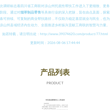
次调研标志着四川省工商联对凉山州托底性帮扶工作进入了更细致、更务
阶段。通过对
烟草制品零售
等具体行业的深入把脉，旨在由点及面，探索
条可持续、可复制的商业帮扶路径，不仅助力稳定基层就业与民生，也为
凉山州县域经济内生动力、全面推进乡村振兴贡献工商联的智慧与力量。
如若转载，请注明出处：http://www.39074620.com/product/77.html
更新时间：2026-08-06 17:44:44
产品列表
PRODUCT