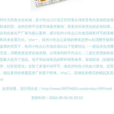
州作为美食文化名城，其小吃点心行业正经历着从传统零售向直销批发模
快速转型。这种趋势不仅是市场需求驱动，更是供应链优化的必然结果。
以利合春生产厂家为核心案例，探讨杭州小吃点心在食品销售环节的策略
和未来发展方向。\n\n一、杭州小吃点心直销的整体趋势\n在消费升级和
渗透的背景下，杭州小吃点心市场呈现出以下明显特点：一是品质化消费
主流，消费者更追求短保质期、少添加剂的手作点心；二是社群团购和直
货极大提升了甜品、包子等短保商品的即时销售效率。直销渠道（如微信
序、社区前置仓）去除了多项中间环节，使杭州特色小吃如小笼包、定胜
，能以更优价格覆盖更广的客户群体。\n\n二、直销批发模式的崛起及其
\n
如若转载，请注明出处：http://www.39074620.com/product/89.html
更新时间：2026-08-06 01:33:12