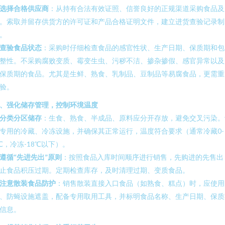
选择合格供应商
：从持有合法有效证照、信誉良好的正规渠道采购食品及
。索取并留存供货方的许可证和产品合格证明文件，建立进货查验记录制
。
查验食品状态
：采购时仔细检查食品的感官性状、生产日期、保质期和包
整性。不采购腐败变质、霉变生虫、污秽不洁、掺杂掺假、感官异常以及
保质期的食品。尤其是生鲜、熟食、乳制品、豆制品等易腐食品，更需重
验。
、强化储存管理，控制环境温度
分类分区储存
：生食、熟食、半成品、原料应分开存放，避免交叉污染。
专用的冷藏、冷冻设施，并确保其正常运行，温度符合要求（通常冷藏0-
℃，冷冻-18℃以下）。
遵循“先进先出”原则
：按照食品入库时间顺序进行销售，先购进的先售出
止食品积压过期。定期检查库存，及时清理过期、变质食品。
注意散装食品防护
：销售散装直接入口食品（如熟食、糕点）时，应使用
、防蝇设施遮盖，配备专用取用工具，并标明食品名称、生产日期、保质
信息。