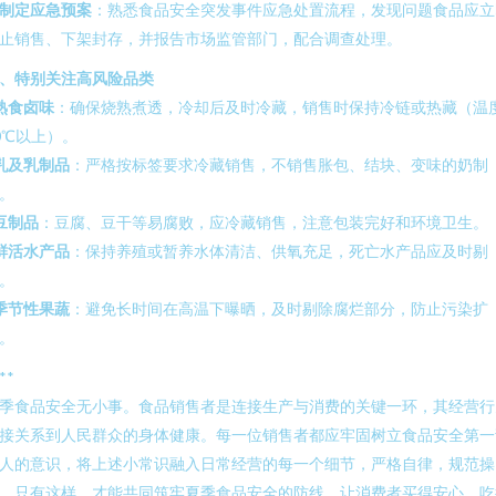
制定应急预案
：熟悉食品安全突发事件应急处置流程，发现问题食品应立
止销售、下架封存，并报告市场监管部门，配合调查处理。
、特别关注高风险品类
熟食卤味
：确保烧熟煮透，冷却后及时冷藏，销售时保持冷链或热藏（温
0℃以上）。
乳及乳制品
：严格按标签要求冷藏销售，不销售胀包、结块、变味的奶制
。
豆制品
：豆腐、豆干等易腐败，应冷藏销售，注意包装完好和环境卫生。
鲜活水产品
：保持养殖或暂养水体清洁、供氧充足，死亡水产品应及时剔
。
季节性果蔬
：避免长时间在高温下曝晒，及时剔除腐烂部分，防止污染扩
。
**
季食品安全无小事。食品销售者是连接生产与消费的关键一环，其经营行
接关系到人民群众的身体健康。每一位销售者都应牢固树立食品安全第一
人的意识，将上述小常识融入日常经营的每一个细节，严格自律，规范操
。只有这样，才能共同筑牢夏季食品安全的防线，让消费者买得安心、吃