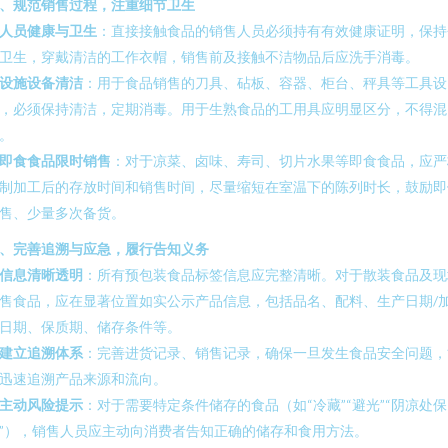
、规范销售过程，注重细节卫生
人员健康与卫生
：直接接触食品的销售人员必须持有有效健康证明，保持
卫生，穿戴清洁的工作衣帽，销售前及接触不洁物品后应洗手消毒。
设施设备清洁
：用于食品销售的刀具、砧板、容器、柜台、秤具等工具设
，必须保持清洁，定期消毒。用于生熟食品的工用具应明显区分，不得混
。
即食食品限时销售
：对于凉菜、卤味、寿司、切片水果等即食食品，应严
制加工后的存放时间和销售时间，尽量缩短在室温下的陈列时长，鼓励即
售、少量多次备货。
、完善追溯与应急，履行告知义务
信息清晰透明
：所有预包装食品标签信息应完整清晰。对于散装食品及现
售食品，应在显著位置如实公示产品信息，包括品名、配料、生产日期/
日期、保质期、储存条件等。
建立追溯体系
：完善进货记录、销售记录，确保一旦发生食品安全问题，
迅速追溯产品来源和流向。
主动风险提示
：对于需要特定条件储存的食品（如“冷藏”“避光”“阴凉处保
”），销售人员应主动向消费者告知正确的储存和食用方法。