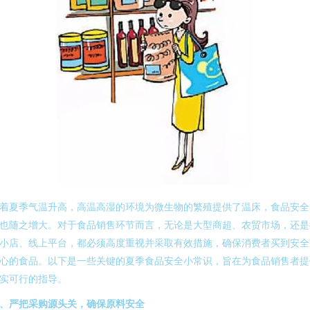
着夏季气温升高，高温高湿的环境为微生物的繁殖提供了温床，食品安全
也随之增大。对于食品销售环节而言，无论是大型商超、农贸市场，还是
小店、线上平台，都必须高度重视并采取有效措施，确保消费者买到安全
心的食品。以下是一些关键的夏季食品安全小常识，旨在为食品销售者提
实可行的指导。
、严把采购源头关，确保原料安全